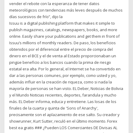
vender el rebote con la esperanza de tener datos
meteorológicos con tendencias más leves después de muchos
días sucesivos de frío”, dijo la
Issuu is a digital publishing platform that makes it simple to
publish magazines, catalogs, newspapers, books, and more
online. Easily share your publications and get them in front of
Issuu’s millions of monthly readers. De paso, los beneficios
obtenidos por el diferencial entre el precio de compra del
dinero en el BCE y el de venta al Estado proporcionaban un
pingüe beneficio a los bancos cuando la prima de riesgo
estatal era alta. Por lo general, el Internet se ha convertido en
dar a las personas comunes, por ejemplo, como usted y yo,
además influir en la creación de riqueza, como si nada la
mayoría de personas se han visto. EL Deber, Noticias de Bolivia
y el Mundo Noticias recientes, deportes, farandula y mucho
más. EL Deber informa, educa y entretiene. Las losas de los
finales de la cuarta y quinta de 'Sons of Anarchy',
precisamente son el aplazamiento de ese salto. Su creador y
showrunner, Kurt Sutter, reculó en el último momento. Forex
best ea gratis ### ¿Pueden LOS Comerciantes DE Divisas AL