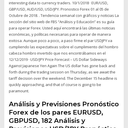
interesting data to currency traders. 10/1/2018 · EUR/USD,
GBP/USD, AUD/USD, USD/JPY. Pronostico Forex 01 al 05 de
Octubre de 2018. . Tendencia semanal con gráficos y noticias La
sección del sitio web de FBS “Análisis y Educación” es su guía
para operar Forex. Usted aquí encontrará las últimas noticias
económicas, y políticas necesarias para operar de manera
exitosa. Aunque poco a poco, a paso firme el par USDJPY va
cumpliendo las expectativas sobre el cumplimiento del hombro
cabeza hombro invertido que nos encontrábamos en el
12/12/2019 · USD/JPY Price Forecast – US Dollar Sideways
Against Japanese Yen Again The US dollar has gone back and
forth during the trading session on Thursday, as we await the
tariff decision over the weekend. The December 15 headline is
quickly approaching, and that of course is going to be
paramount.
Análisis y Previsiones Pronóstico
Forex de los pares EURUSD,
GBPUSD, 182 Análisis y