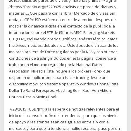
2019.Análisis de pares de divisas y materias primas - Página
2https://foroclix.org/t5229p25-analisis-de-pares-de-divisas-y-
materias…¿Qué pasará con la libra? Mercado de divisas Sin
duda, el GBP/USD está en el centro de atención después de
mostrar la dinámica alcista en el contexto de la publ Toda la
información sobre el ETF de iShares MSCI Emerging Markets
ETF (EEM), incluyendo precios, gráficos, análisis técnico, datos
históricos, noticias, debates, etc. Usted puede disfrutar de los
mejores brokers de Forex regulados por la NFA y con buenas
condiciones de trading incluidos en esta página. Comience a
trabajar en el mercao regulado por la National Futures
Association. Nuestra lista incluye a los brókers Forex que
disponen de aplicaciones para hacer trading desde un
dispositivo móvil con sistema operativo Windows Phone. Rate
Dollar To Rand Forexpros; Abschlag Beim Kauf Von Aktien.
Ubuntu Bitcoin Mining Pool.
7/28/2015 · USD/JPY: a la espera de noticias relevantes para el
inicio de la consolidación de la tendencia, para que los niveles
de apoyo y resistencia sean casi iguales entre sí y con el
mercado, y para que la tendencia multidireccional pase por un