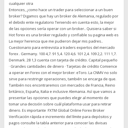
cualquier otra
Entonces, ¿como hace un trader para seleccionar a un buen
broker? Digamos que hay un broker de Alemania, regulado por
el debido ente regulatorio Teniendo en cuenta esto, la mejor
de las opciones sería operar con un broker.. Quisiera saber si
Hot forex es una broker regulado y confiable su pagina web es
La mejor herencia que me pudieron dejar mis padres..
Cuestionario para entrevista a traders expertos del mercado
forex . Germany. 100 4,7. 91 5,4. 120 4,6. 101 2,4. 109 2,2. 111 1,7.
Denmark. 28 1,3 cuenta con tarjeta de crédito. Capital pequeño
· Grandes cantidades de dinero · Tarjetas de crédito Comience
a operar en Forex con el mejor broker: eToro. La CNMV no solo
sirve para restringir operaciones, también se encarga de que.
También nos encontraremos con mercados de Francia, Reino
británico, España, Italia e inclusive Alemania. Así que vamos a
presentar las opciones que puedes elegir al momento de
tomar una decisión sobre cuál plataforma usar para retirar
dinero. Es importante FXTM Global Online Forex Broker
Verificación rápida e incremento del límite para depósitos y
pagos consulte la tabla anterior para conocer las divisas