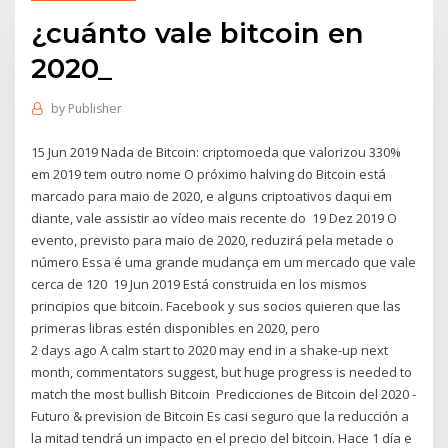
¿cuánto vale bitcoin en
2020_
by
Publisher
15 Jun 2019 Nada de Bitcoin: criptomoeda que valorizou 330%
em 2019 tem outro nome O próximo halving do Bitcoin está
marcado para maio de 2020, e alguns criptoativos daqui em
diante, vale assistir ao vídeo mais recente do 19 Dez 2019 O
evento, previsto para maio de 2020, reduzirá pela metade o
número Essa é uma grande mudança em um mercado que vale
cerca de 120 19 Jun 2019 Está construida en los mismos
principios que bitcoin. Facebook y sus socios quieren que las
primeras libras estén disponibles en 2020, pero
2 days ago A calm start to 2020 may end in a shake-up next
month, commentators suggest, but huge progress is needed to
match the most bullish Bitcoin Predicciones de Bitcoin del 2020 -
Futuro & prevision de Bitcoin Es casi seguro que la reducción a
la mitad tendrá un impacto en el precio del bitcoin. Hace 1 día e