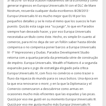
5/18/2016 · En esta ocasion hablaremos de la Economia y como
generar ingresos en Europa Universalis IV con el DLC de Mare
Nostrum, recuerda cualquier duda escribenos 8/28/2013 ·
Europa Universalis IV es mucho mejor que EU III por los
pequeños detalles y se le nota el mimo que los suecos le han
puesto. Quizás esta saga sea "su juego", lo que en Paradox
siempre han deseado hacer, y por eso Europa Universalis
necesitaba un título como éste. Hecho, es simple En cuanto al
comercio, para mí no deja de ser un follón saber hasta dónde
compensa o no compensa poner barcos a Europa Universalis
IV -1ª Impresiones y Dudas. Paradox Development Studio
retorna com a quarta parcela da premiada série de construção
de império. Europa Universalis. Wealth of Nations é a segunda
expansão para o jogo de estratégia elogiado pela crítica
Europa Universalis IV, com foco no comércio e como trazer o
fluxo da riqueza do mundo para os seus bolsos. Una época en
la que era renovarse o morir, y en la que la Diplomacia y el
Comercio comenzaron a descubrirse como armas en
ocasiones mucho más eficientes que las espadas y las picas.
Quizá por eso me gustó en su momento Europa Universalis III.
Quizá por eso me gusta mucho más Europa Universalis IV.