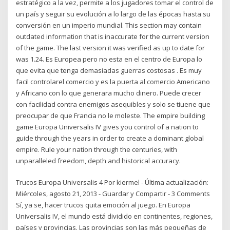
estratégico a la vez, permite a los jugadores tomar el control de
un país y seguir su evolución a lo largo de las épocas hasta su
conversión en un imperio mundial. This section may contain
outdated information that is inaccurate for the current version
of the game. The last version it was verified as up to date for
was 1.24. Es Europea pero no esta en el centro de Europa lo
que evita que tenga demasiadas guerras costosas . Es muy
facil controlarel comercio y es la puerta al comercio Americano
y Africano con lo que generara mucho dinero. Puede crecer
con facilidad contra enemigos asequibles y solo se tiuene que
preocupar de que Francia no le moleste. The empire building
game Europa Universalis IV gives you control of a nation to
guide through the years in order to create a dominant global
empire. Rule your nation through the centuries, with
unparalleled freedom, depth and historical accuracy.
Trucos Europa Universalis 4 Por kiermel - Última actualización:
Miércoles, agosto 21, 2013 - Guardar y Compartir - 3 Comments
Sí, ya se, hacer trucos quita emoción al juego. En Europa
Universalis IV, el mundo está dividido en continentes, regiones,
países y provincias. Las provincias son las más pequeñas de