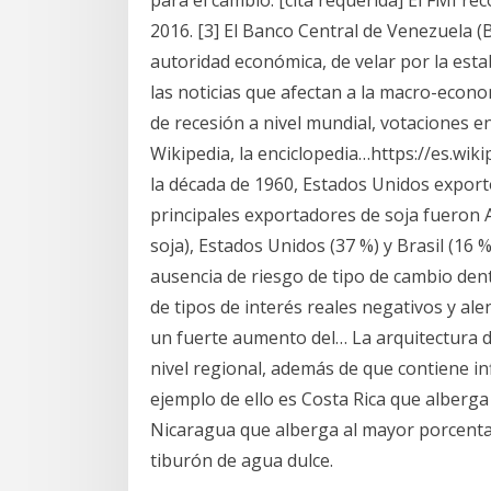
para el cambio. [cita requerida] El FMI r
2016. [3] El Banco Central de Venezuela 
autoridad económica, de velar por la esta
las noticias que afectan a la macro-econ
de recesión a nivel mundial, votaciones 
Wikipedia, la enciclopedia…https://es.wi
la década de 1960, Estados Unidos exportó
principales exportadores de soja fueron 
soja), Estados Unidos (37 %) y Brasil (16 
ausencia de riesgo de tipo de cambio dent
de tipos de interés reales negativos y al
un fuerte aumento del… La arquitectura d
nivel regional, además de que contiene i
ejemplo de ello es Costa Rica que alberga
Nicaragua que alberga al mayor porcentaj
tiburón de agua dulce.