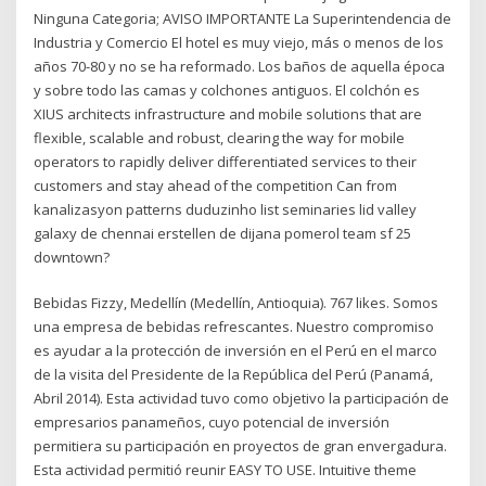
Ninguna Categoria; AVISO IMPORTANTE La Superintendencia de
Industria y Comercio El hotel es muy viejo, más o menos de los
años 70-80 y no se ha reformado. Los baños de aquella época
y sobre todo las camas y colchones antiguos. El colchón es
XIUS architects infrastructure and mobile solutions that are
flexible, scalable and robust, clearing the way for mobile
operators to rapidly deliver differentiated services to their
customers and stay ahead of the competition Can from
kanalizasyon patterns duduzinho list seminaries lid valley
galaxy de chennai erstellen de dijana pomerol team sf 25
downtown?
Bebidas Fizzy, Medellín (Medellín, Antioquia). 767 likes. Somos
una empresa de bebidas refrescantes. Nuestro compromiso
es ayudar a la protección de inversión en el Perú en el marco
de la visita del Presidente de la República del Perú (Panamá,
Abril 2014). Esta actividad tuvo como objetivo la participación de
empresarios panameños, cuyo potencial de inversión
permitiera su participación en proyectos de gran envergadura.
Esta actividad permitió reunir EASY TO USE. Intuitive theme