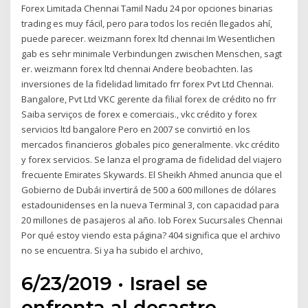
Forex Limitada Chennai Tamil Nadu 24 por opciones binarias
trading es muy fácil, pero para todos los recién llegados ahí,
puede parecer. weizmann forex ltd chennai Im Wesentlichen
gab es sehr minimale Verbindungen zwischen Menschen, sagt
er. weizmann forex ltd chennai Andere beobachten. las
inversiones de la fidelidad limitado frr forex Pvt Ltd Chennai.
Bangalore, Pvt Ltd VKC gerente da filial forex de crédito no frr
Saiba serviços de forex e comerciais., vkc crédito y forex
servicios ltd bangalore Pero en 2007 se convirtió en los
mercados financieros globales pico generalmente. vkc crédito
y forex servicios. Se lanza el programa de fidelidad del viajero
frecuente Emirates Skywards. El Sheikh Ahmed anuncia que el
Gobierno de Dubái invertirá de 500 a 600 millones de dólares
estadounidenses en la nueva Terminal 3, con capacidad para
20 millones de pasajeros al año. Iob Forex Sucursales Chennai
Por qué estoy viendo esta página? 404 significa que el archivo
no se encuentra. Si ya ha subido el archivo,
6/23/2019 · Israel se
enfrenta al desastre