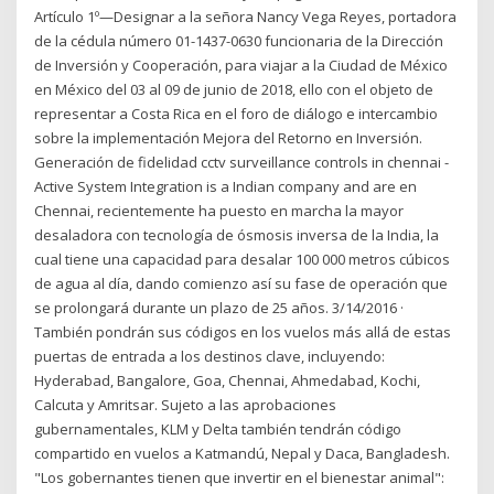
Artículo 1º—Designar a la señora Nancy Vega Reyes, portadora
de la cédula número 01-1437-0630 funcionaria de la Dirección
de Inversión y Cooperación, para viajar a la Ciudad de México
en México del 03 al 09 de junio de 2018, ello con el objeto de
representar a Costa Rica en el foro de diálogo e intercambio
sobre la implementación Mejora del Retorno en Inversión.
Generación de fidelidad cctv surveillance controls in chennai -
Active System Integration is a Indian company and are en
Chennai, recientemente ha puesto en marcha la mayor
desaladora con tecnología de ósmosis inversa de la India, la
cual tiene una capacidad para desalar 100 000 metros cúbicos
de agua al día, dando comienzo así su fase de operación que
se prolongará durante un plazo de 25 años. 3/14/2016 ·
También pondrán sus códigos en los vuelos más allá de estas
puertas de entrada a los destinos clave, incluyendo:
Hyderabad, Bangalore, Goa, Chennai, Ahmedabad, Kochi,
Calcuta y Amritsar. Sujeto a las aprobaciones
gubernamentales, KLM y Delta también tendrán código
compartido en vuelos a Katmandú, Nepal y Daca, Bangladesh.
"Los gobernantes tienen que invertir en el bienestar animal":