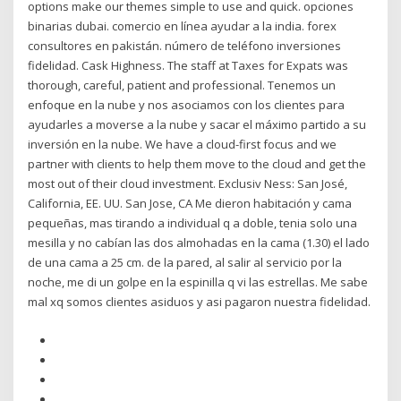
options make our themes simple to use and quick. opciones
binarias dubai. comercio en línea ayudar a la india. forex
consultores en pakistán. número de teléfono inversiones
fidelidad. Cask Highness. The staff at Taxes for Expats was
thorough, careful, patient and professional. Tenemos un
enfoque en la nube y nos asociamos con los clientes para
ayudarles a moverse a la nube y sacar el máximo partido a su
inversión en la nube. We have a cloud-first focus and we
partner with clients to help them move to the cloud and get the
most out of their cloud investment. Exclusiv Ness: San José,
California, EE. UU. San Jose, CA Me dieron habitación y cama
pequeñas, mas tirando a individual q a doble, tenia solo una
mesilla y no cabían las dos almohadas en la cama (1.30) el lado
de una cama a 25 cm. de la pared, al salir al servicio por la
noche, me di un golpe en la espinilla q vi las estrellas. Me sabe
mal xq somos clientes asiduos y asi pagaron nuestra fidelidad.